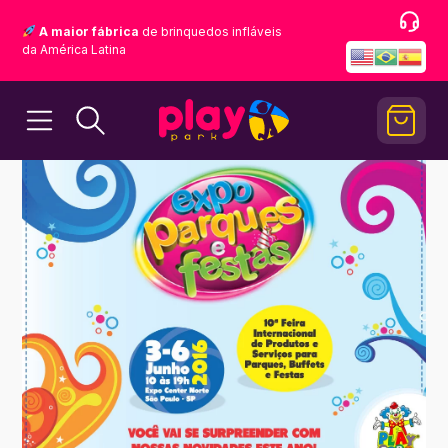
A maior fábrica
de brinquedos infláveis
da América Latina