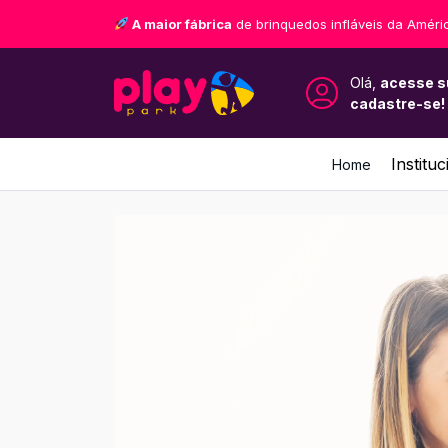
A maior fábrica
de brinquedos infláveis da Améri
Olá,
acesse s
cadastre-se!
Instituc
Home