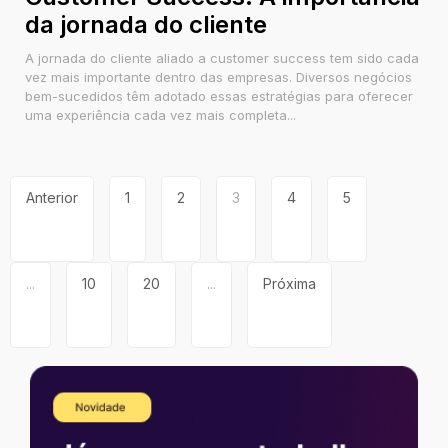
da jornada do cliente
A jornada do cliente aliado a customer success tem sido cada
vez mais importante dentro das empresas. Diversos negócios
bem-sucedidos têm adotado essas estratégias para oferecer
uma experiência cada vez mais completa...
Anterior
1
2
3
4
5
...
10
20
...
Próxima