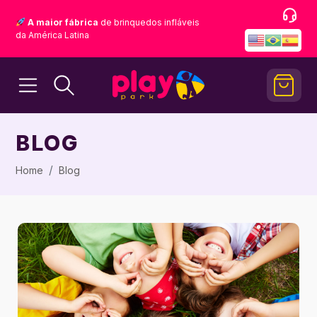
A maior fábrica
de brinquedos infláveis
da América Latina
BLOG
Home
Blog