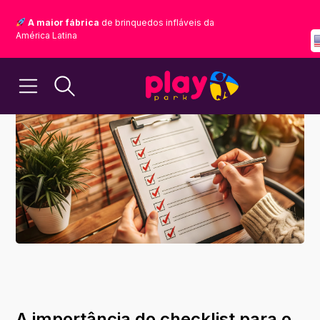
A maior fábrica
de brinquedos infláveis da
América Latina
A importância do checklist para o