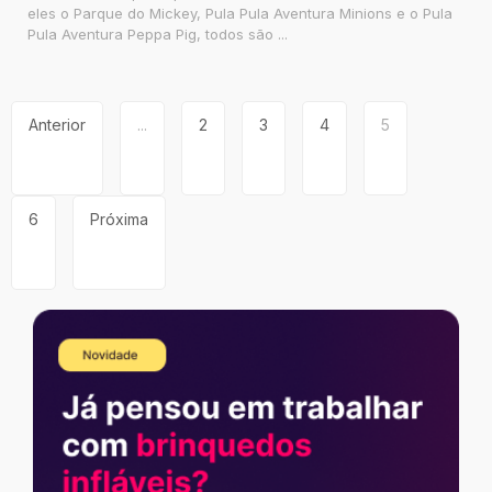
eles o Parque do Mickey, Pula Pula Aventura Minions e o Pula
Pula Aventura Peppa Pig, todos são ...
Anterior
...
2
3
4
5
6
Próxima