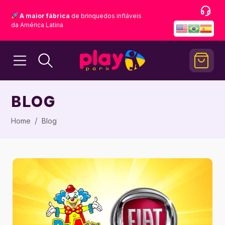
A maior fábrica
de brinquedos infláveis
da América Latina
BLOG
Home
Blog