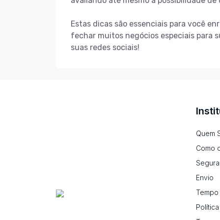
avaliando até mesmo a possibilidade de
Estas dicas são essenciais para você enr
fechar muitos negócios especiais para 
suas redes sociais!
Insti
Quem 
Como c
Segura
Envio
Tempo 
Polític