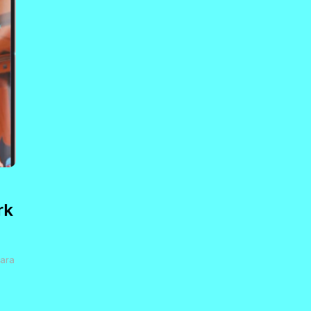
rk
para