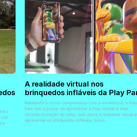
A realidade virtual nos
edos
brinquedos infláveis da Play Pa
Mantendo o nosso compromisso com a excelência, a Play
Park tem o prazer de apresentar a Play Virtual! A mais
ara o
recente inovação do setor, que utiliza a realidade virtual 
e um
apresentar os brinquedos infláveis. Somo...
ara