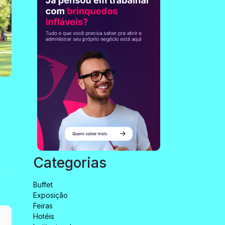
Categorias
.
Buffet
Exposição
Feiras
Hotéis