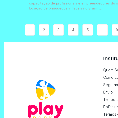
capacitação de profissionais e empreendedores do s
locação de brinquedos infláveis no Brasil. ...
1
2
3
4
5
...
1
Instit
Quem S
Como c
Seguran
Envio
Tempo d
Política
Termos 