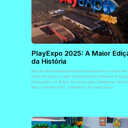
PlayExpo 2025: A Maior Ediç
da História
Esta é uma mudança histórica que marca o início de
nova era para o setor de brinquedos infláveis e loca
brinquedos no Brasil. De Leme para Campinas: Um N
Marco Desde 2016, a PlayExpo foi realizada e...