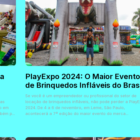
ta
PlayExpo 2024: O Maior Evento
de Brinquedos Infláveis do Brasi
Se você é um empreendedor ou profissional do setor de
mas
locação de brinquedos infláveis, não pode perder a Play
to em
2024. De 4 a 6 de novembro, em Leme, São Paulo,
bém p...
acontecerá a 7ª edição do maior evento do merca...