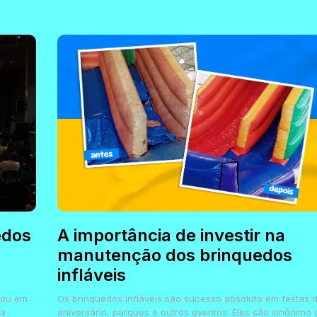
edos
A importância de investir na
manutenção dos brinquedos
infláveis
çou em
Os brinquedos infláveis são sucesso absoluto em festas 
na
aniversário, parques e outros eventos. Eles são sinônimo 