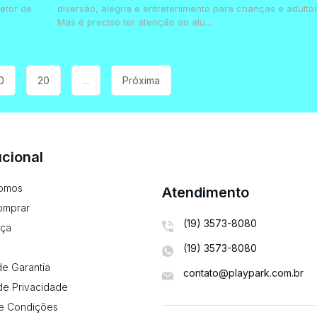
etor de
diversão, alegria e entretenimento para crianças e adultos
Mas é preciso ter atenção ao alu...
0
20
...
Próxima
ucional
omos
Atendimento
omprar
(19) 3573-8080
ça
(19) 3573-8080
e Garantia
contato@playpark.com.br
 de Privacidade
e Condições