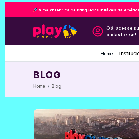
A maior fábrica
de brinquedos infláveis da América
Olá,
acesse su
cadastre-se!
Instituci
Home
BLOG
Home
Blog