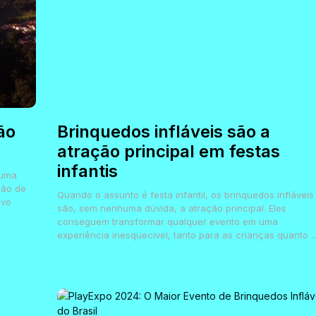
ão
Brinquedos infláveis são a
atração principal em festas
infantis
 uma
ção de
Quando o assunto é festa infantil, os brinquedos infláveis
ovo
são, sem nenhuma dúvida, a atração principal. Eles
conseguem transformar qualquer evento em uma
experiência inesquecível, tanto para as crianças quanto ..