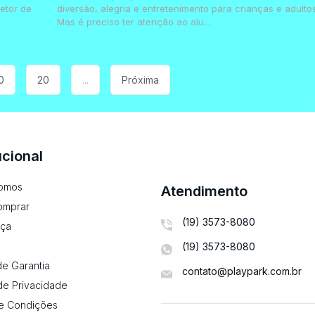
etor de
diversão, alegria e entretenimento para crianças e adultos
Mas é preciso ter atenção ao alu...
0
20
...
Próxima
ucional
omos
Atendimento
omprar
(19) 3573-8080
ça
(19) 3573-8080
e Garantia
contato@playpark.com.br
 de Privacidade
e Condições