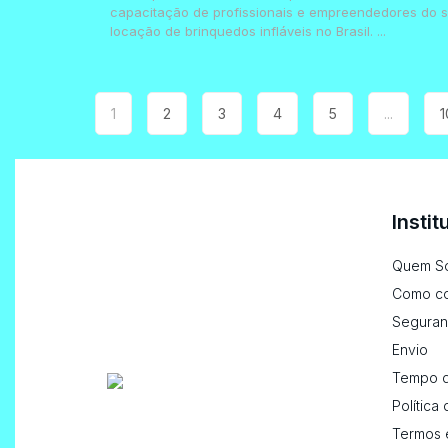
capacitação de profissionais e empreendedores do s
locação de brinquedos infláveis no Brasil. ...
1
2
3
4
5
...
1
Instit
Quem S
Como c
Seguran
Envio
Tempo d
Política
Termos 