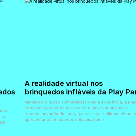
A realidade virtual nos
edos
brinquedos infláveis da Play Pa
Mantendo o nosso compromisso com a excelência, a Play
Park tem o prazer de apresentar a Play Virtual! A mais
ara o
recente inovação do setor, que utiliza a realidade virtual 
e um
apresentar os brinquedos infláveis. Somo...
ara