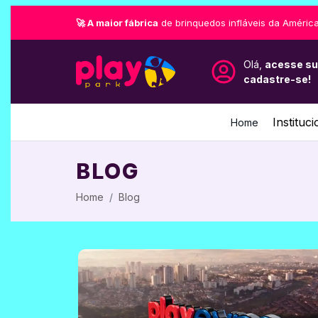
🚀 A maior fábrica
de brinquedos infláveis da América
Olá,
acesse su
cadastre-se!
Instituci
Home
BLOG
Home
Blog