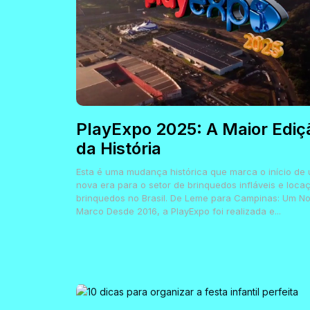
PlayExpo 2025: A Maior Ediç
da História
Esta é uma mudança histórica que marca o início de
nova era para o setor de brinquedos infláveis e loca
brinquedos no Brasil. De Leme para Campinas: Um N
Marco Desde 2016, a PlayExpo foi realizada e...