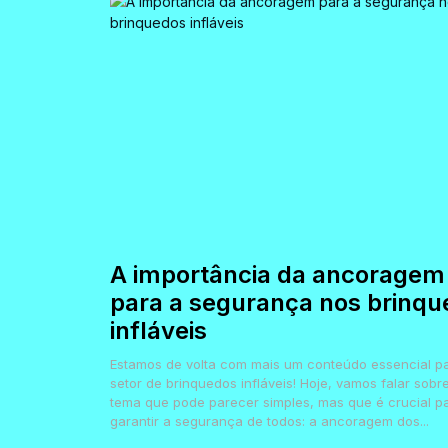
A importância da ancoragem
para a segurança nos brinqu
infláveis
Estamos de volta com mais um conteúdo essencial p
setor de brinquedos infláveis! Hoje, vamos falar sobr
tema que pode parecer simples, mas que é crucial p
garantir a segurança de todos: a ancoragem dos...