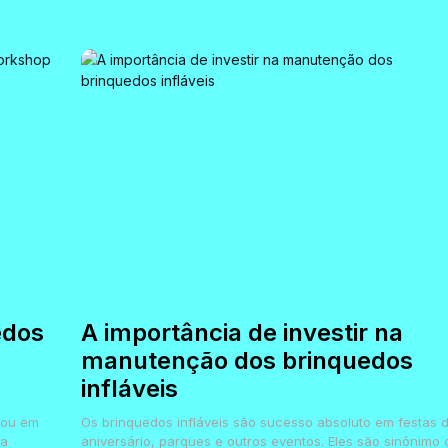
edos
A importância de investir na
manutenção dos brinquedos
infláveis
çou em
Os brinquedos infláveis são sucesso absoluto em festas 
na
aniversário, parques e outros eventos. Eles são sinônimo 