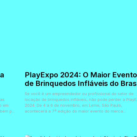
ta
PlayExpo 2024: O Maior Evento
de Brinquedos Infláveis do Brasi
Se você é um empreendedor ou profissional do setor de
mas
locação de brinquedos infláveis, não pode perder a Play
to em
2024. De 4 a 6 de novembro, em Leme, São Paulo,
bém p...
acontecerá a 7ª edição do maior evento do merca...