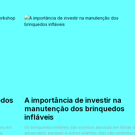
edos
A importância de investir na
manutenção dos brinquedos
infláveis
çou em
Os brinquedos infláveis são sucesso absoluto em festas 
na
aniversário, parques e outros eventos. Eles são sinônimo 