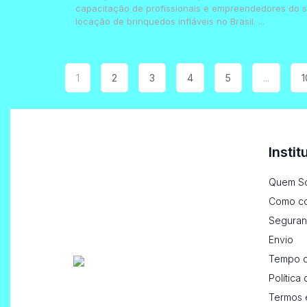
capacitação de profissionais e empreendedores do s
locação de brinquedos infláveis no Brasil. ...
1
2
3
4
5
...
1
Instit
Quem S
Como c
Seguran
Envio
Tempo d
Política
Termos 