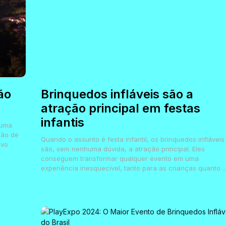
ão
Brinquedos infláveis são a
atração principal em festas
infantis
 uma
ção de
Quando o assunto é festa infantil, os brinquedos infláveis
ovo
são, sem nenhuma dúvida, a atração principal. Eles
conseguem transformar qualquer evento em uma
experiência inesquecível, tanto para as crianças quanto ..