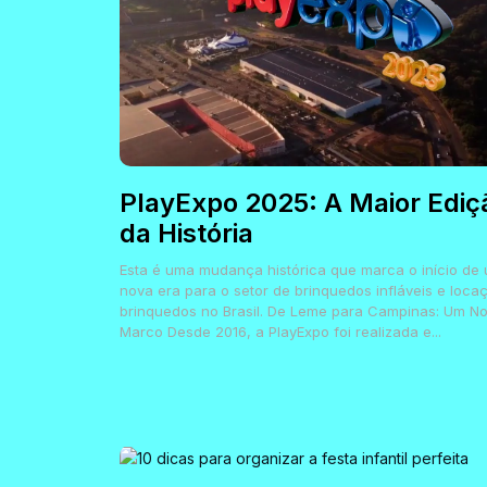
PlayExpo 2025: A Maior Ediç
da História
Esta é uma mudança histórica que marca o início de
nova era para o setor de brinquedos infláveis e loca
brinquedos no Brasil. De Leme para Campinas: Um N
Marco Desde 2016, a PlayExpo foi realizada e...