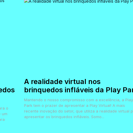
A realidade virtual nos
edos
brinquedos infláveis da Play Pa
Mantendo o nosso compromisso com a excelência, a Play
Park tem o prazer de apresentar a Play Virtual! A mais
ara o
recente inovação do setor, que utiliza a realidade virtual 
e um
apresentar os brinquedos infláveis. Somo...
ara