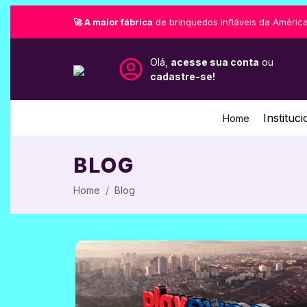
🚀 A maior fábrica
de brinquedos infláveis da América
Olá,
acesse sua conta
ou
cadastre-se!
Instituci
Home
BLOG
Home
Blog