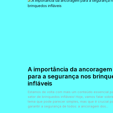
A importância da ancoragem
para a segurança nos brinqu
infláveis
Estamos de volta com mais um conteúdo essencial p
setor de brinquedos infláveis! Hoje, vamos falar sobr
tema que pode parecer simples, mas que é crucial p
garantir a segurança de todos: a ancoragem dos...