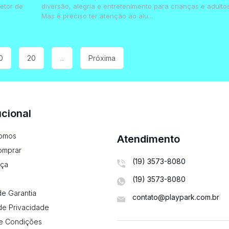
etor de
diversão, alegria e entretenimento para crianças e adultos
Mas é preciso ter atenção ao alu...
0
20
...
Próxima
ucional
omos
Atendimento
omprar
(19) 3573-8080
ça
(19) 3573-8080
e Garantia
contato@playpark.com.br
 de Privacidade
e Condições