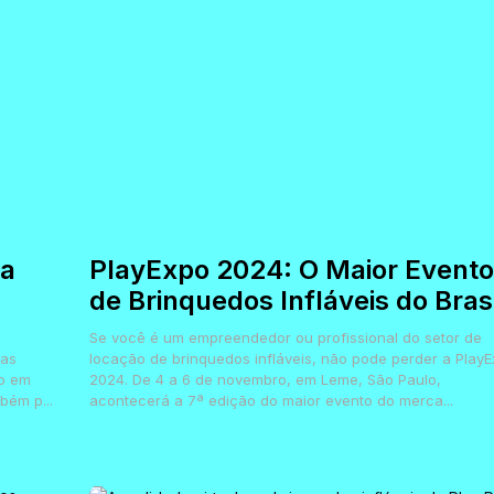
ta
PlayExpo 2024: O Maior Evento
de Brinquedos Infláveis do Brasi
Se você é um empreendedor ou profissional do setor de
mas
locação de brinquedos infláveis, não pode perder a Play
to em
2024. De 4 a 6 de novembro, em Leme, São Paulo,
bém p...
acontecerá a 7ª edição do maior evento do merca...