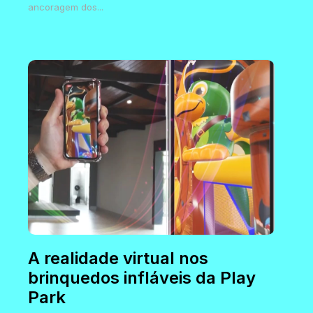
ancoragem dos...
A realidade virtual nos
brinquedos infláveis da Play
Park