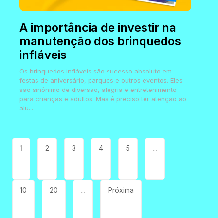
A importância de investir na
manutenção dos brinquedos
infláveis
Os brinquedos infláveis são sucesso absoluto em
festas de aniversário, parques e outros eventos. Eles
são sinônimo de diversão, alegria e entretenimento
para crianças e adultos. Mas é preciso ter atenção ao
alu...
1
2
3
4
5
...
10
20
...
Próxima