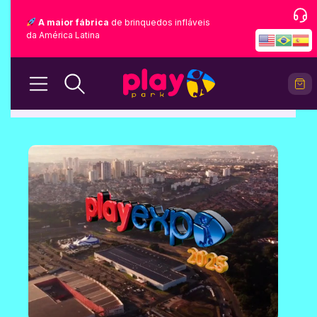
A maior fábrica
de brinquedos infláveis
da América Latina
BLOG
Home
Blog