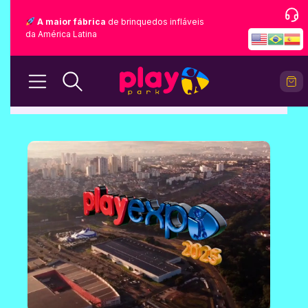
A maior fábrica
de brinquedos infláveis
da América Latina
BLOG
Home
Blog