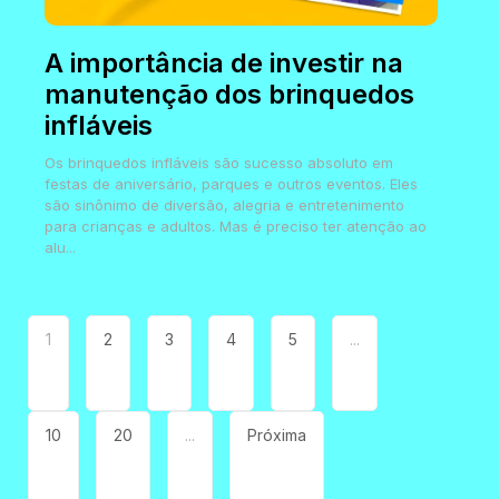
A importância de investir na
manutenção dos brinquedos
infláveis
Os brinquedos infláveis são sucesso absoluto em
festas de aniversário, parques e outros eventos. Eles
são sinônimo de diversão, alegria e entretenimento
para crianças e adultos. Mas é preciso ter atenção ao
alu...
1
2
3
4
5
...
10
20
...
Próxima