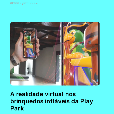
ancoragem dos...
A realidade virtual nos
brinquedos infláveis da Play
Park