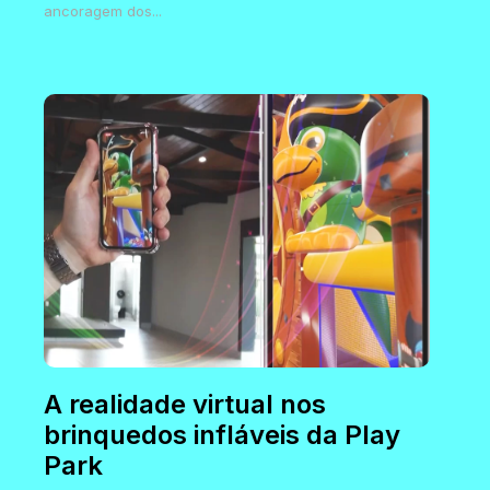
ancoragem dos...
A realidade virtual nos
brinquedos infláveis da Play
Park