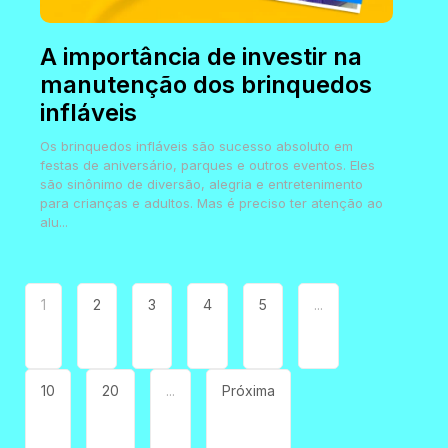
A importância de investir na
manutenção dos brinquedos
infláveis
Os brinquedos infláveis são sucesso absoluto em
festas de aniversário, parques e outros eventos. Eles
são sinônimo de diversão, alegria e entretenimento
para crianças e adultos. Mas é preciso ter atenção ao
alu...
1
2
3
4
5
...
10
20
...
Próxima