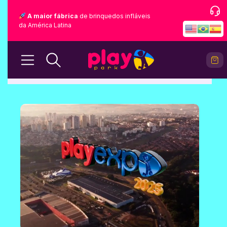
A maior fábrica
de brinquedos infláveis
da América Latina
BLOG
Home
Blog