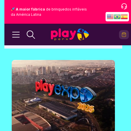
A maior fábrica
de brinquedos infláveis
da América Latina
BLOG
Home
Blog