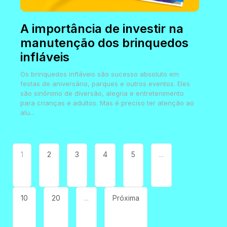
A importância de investir na
manutenção dos brinquedos
infláveis
Os brinquedos infláveis são sucesso absoluto em
festas de aniversário, parques e outros eventos. Eles
são sinônimo de diversão, alegria e entretenimento
para crianças e adultos. Mas é preciso ter atenção ao
alu...
1
2
3
4
5
...
10
20
...
Próxima