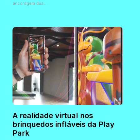
ancoragem dos...
A realidade virtual nos
brinquedos infláveis da Play
Park