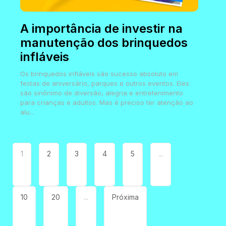
A importância de investir na
manutenção dos brinquedos
infláveis
Os brinquedos infláveis são sucesso absoluto em
festas de aniversário, parques e outros eventos. Eles
são sinônimo de diversão, alegria e entretenimento
para crianças e adultos. Mas é preciso ter atenção ao
alu...
1
2
3
4
5
...
10
20
...
Próxima