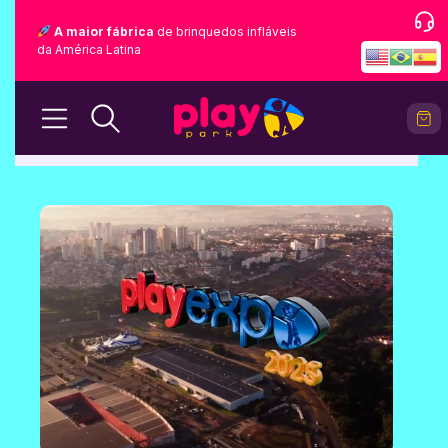
A maior fábrica
de brinquedos infláveis
da América Latina
BLOG
Home
Blog