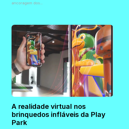
ancoragem dos...
A realidade virtual nos
brinquedos infláveis da Play
Park