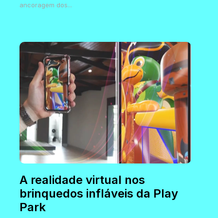
ancoragem dos...
A realidade virtual nos
brinquedos infláveis da Play
Park