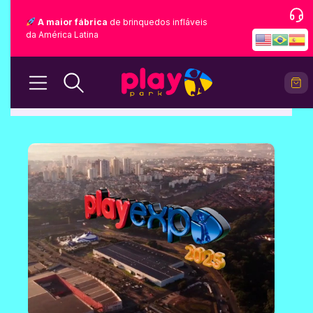
A maior fábrica
de brinquedos infláveis
da América Latina
BLOG
Home
Blog