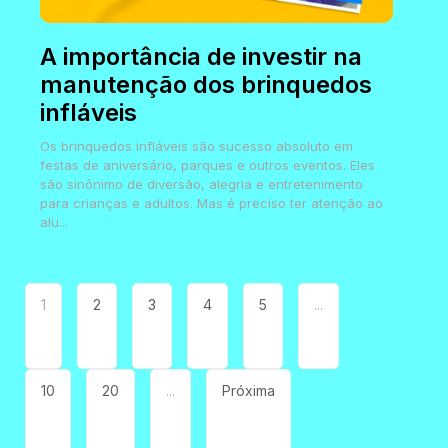
A importância de investir na
manutenção dos brinquedos
infláveis
Os brinquedos infláveis são sucesso absoluto em
festas de aniversário, parques e outros eventos. Eles
são sinônimo de diversão, alegria e entretenimento
para crianças e adultos. Mas é preciso ter atenção ao
alu...
1
2
3
4
5
...
10
20
...
Próxima