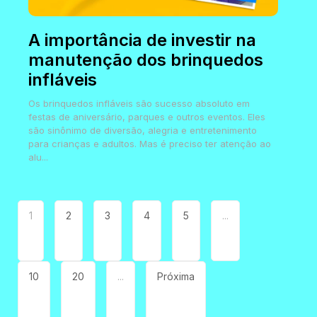
A importância de investir na
manutenção dos brinquedos
infláveis
Os brinquedos infláveis são sucesso absoluto em
festas de aniversário, parques e outros eventos. Eles
são sinônimo de diversão, alegria e entretenimento
para crianças e adultos. Mas é preciso ter atenção ao
alu...
1
2
3
4
5
...
10
20
...
Próxima