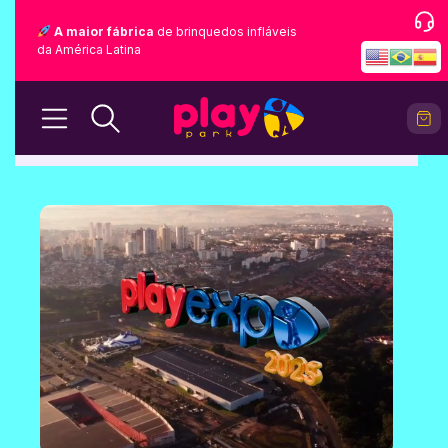
A maior fábrica
de brinquedos infláveis
da América Latina
BLOG
Home
Blog