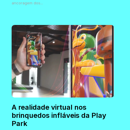
ancoragem dos...
A realidade virtual nos
brinquedos infláveis da Play
Park