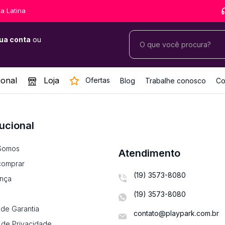
a Latina
ua conta
ou
ional
Loja
Ofertas
Blog
Trabalhe conosco
Co
tucional
Somos
Atendimento
omprar
(19) 3573-8080
nça
(19) 3573-8080
de Garantia
contato@playpark.com.br
a de Privacidade