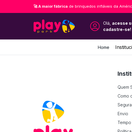
🚀 A maior fábrica
de brinquedos infláveis da Améric
Olá,
acesse s
cadastre-se!
Instituc
Home
Insti
Quem 
Como c
Segura
Envio
Tempo 
Polític